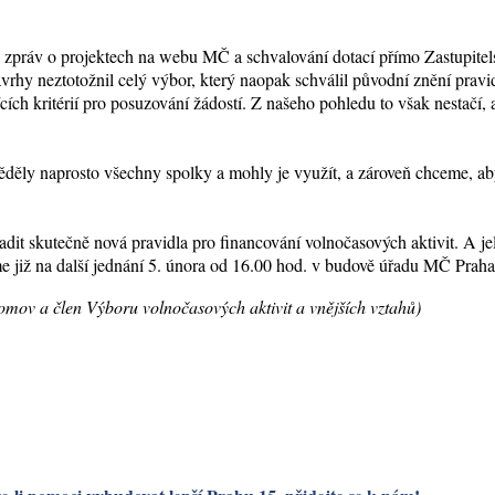
h zpráv o projektech na webu MČ a schvalování dotací přímo Zastupitel
vrhy neztotožnil celý výbor, který naopak schválil původní znění pravi
cích kritérií pro posuzování žádostí. Z našeho pohledu to však nestačí,
děly naprosto všechny spolky a mohly je využít, a zároveň chceme, aby
it skutečně nová pravidla pro financování volnočasových aktivit. A jeli
me již na další jednání 5. února od 16.00 hod. v budově úřadu MČ Praha
domov a člen Výboru volnočasových aktivit a vnějších vztahů)