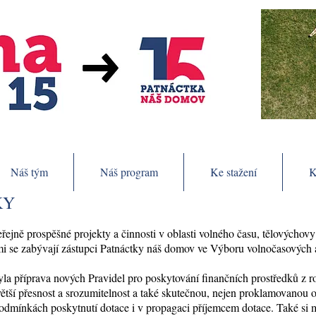
Náš tým
Náš program
Ke stažení
K
KY
jně prospěšné projekty a činnosti v oblasti volného času, tělovýchovy a
i se zabývají zástupci Patnáctky náš domov ve Výboru volnočasových ak
yla příprava nových Pravidel pro poskytování finančních prostředků z 
větší přesnost a srozumitelnost a také skutečnou, nejen proklamovanou
dmínkách poskytnutí dotace i v propagaci příjemcem dotace. Také si m