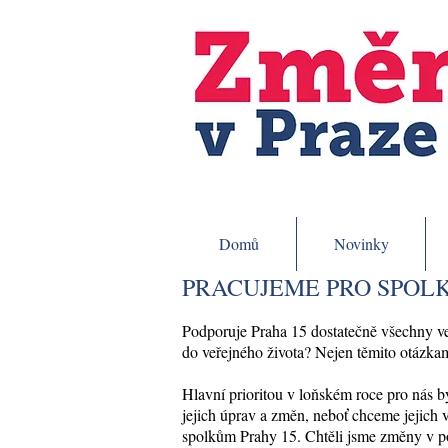
Domů
Novinky
PRACUJEME PRO SPOL
Podporuje Praha 15 dostatečně všechny veře
do veřejného života? Nejen těmito otázkam
Hlavní prioritou v loňském roce pro nás b
jejich úprav a změn, neboť chceme jejich 
spolkům Prahy 15. Chtěli jsme změny v po