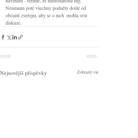
návrhům - věříme, že místostarosta Ing. 
Neumann poté všechny podněty došlé od 
občanů zveřejní, aby se o nich  mohla vést 
diskuze.
Nejnovější příspěvky
Zobrazit vše