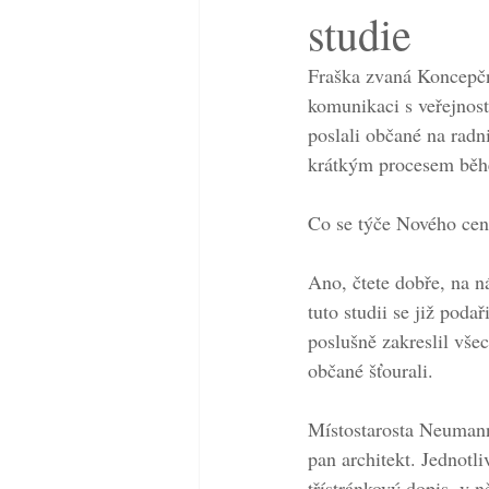
studie
Fraška zvaná Koncepční
komunikaci s veřejnost
poslali občané na radn
krátkým procesem běhe
Co se týče Nového cent
Ano, čtete dobře, na 
tuto studii se již poda
poslušně zakreslil vše
občané šťourali. 
Místostarosta Neumann 
pan architekt. Jednot
třístránkový dopis, v 