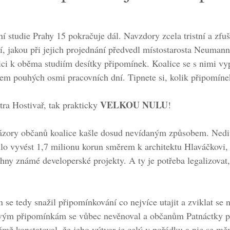
 studie Prahy 15 pokračuje dál. Navzdory zcela tristní a zfu
í, jakou při jejich projednání předvedl místostarosta Neuman
ici k oběma studiím desítky připomínek. Koalice se s nimi vyp
m pouhých osmi pracovních dní. Tipnete si, kolik připomínek
 VELKOU NULU
ra Hostivař, tak prakticky
!
názory občanů koalice kašle dosud nevídaným způsobem. Nedi
řilo vyvést 1,7 milionu korun směrem k architektu Hlaváčkovi, 
chny známé developerské projekty. A ty je potřeba legalizovat,
se tedy snažil připomínkování co nejvíce utajit a zviklat se n
livým připomínkám se vůbec nevěnoval a občanům Patnáctky p
němž konstatoval, že jeho výtvor je celý v pořádku a nic se mě