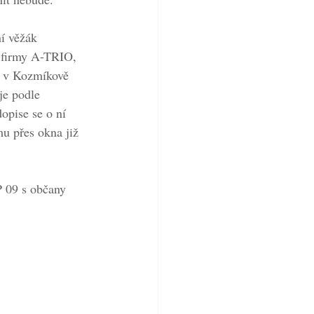
í věžák 
 firmy A-TRIO, 
ě v Kozmíkově 
je podle 
opise se o ní 
mu přes okna již 
 09 s občany 