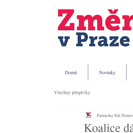
Domů
Novinky
Všechny příspěvky
Patnáctka Náš Domo
Koalice dá