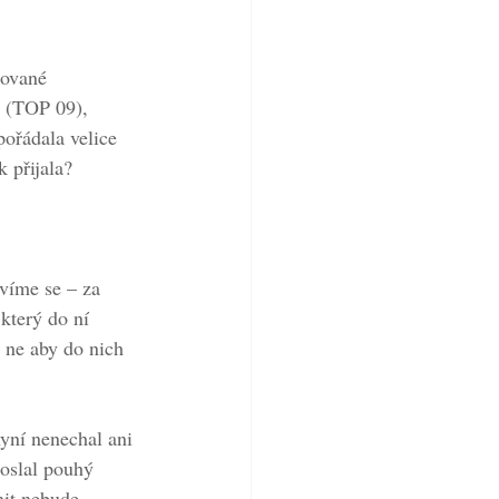
šované 
n (TOP 09), 
ořádala velice 
 přijala? 
víme se – za 
který do ní 
 ne aby do nich 
yní nenechal ani 
oslal pouhý 
nit nebude.