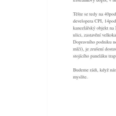
Těšte se tedy na 40po
developera CPI, 14pod
kancelářský objekt na 
ulici, zastavění velkok
Dopravního podniku nes
mlčí), je zrušení dost
stojícího paneláku tr
Budeme rádi, když nám
myslíte.