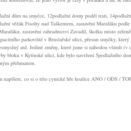
dlažní dům na smyčce, 12podlažní domy podél trati, 14podlažn
lažní věžák Fisolty nad Taškentem, zastavění Maraťáku podle
Maraťáku, zastavění zahradnictví Zavadil, školku místo zelen
apacitního parkoviště v Bruslařské ulici, přesun smyčky, který 
myslný atd. Jediné změny, které jsme si náhodou všimli (v d
avby bloku v Kytínské ulici, kde bylo navržení 5podlažního do
apným přehmatem. 
 napíšete, co si o této cynické hře koalice ANO / ODS / TOP