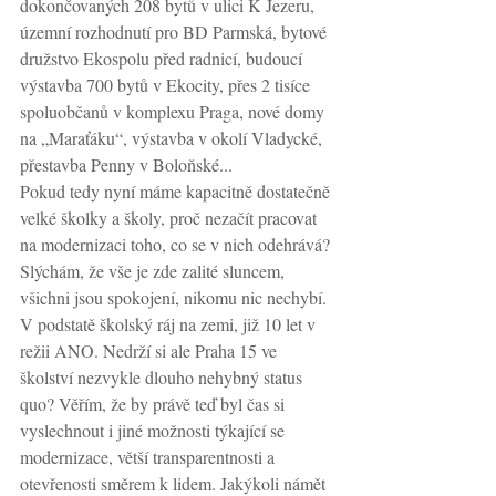
dokončovaných 208 bytů v ulici K Jezeru, 
územní rozhodnutí pro BD Parmská, bytové 
družstvo Ekospolu před radnicí, budoucí 
výstavba 700 bytů v Ekocity, přes 2 tisíce 
spoluobčanů v komplexu Praga, nové domy 
na „Maraťáku“, výstavba v okolí Vladycké, 
přestavba Penny v Boloňské...
Pokud tedy nyní máme kapacitně dostatečně 
velké školky a školy, proč nezačít pracovat 
na modernizaci toho, co se v nich odehrává? 
Slýchám, že vše je zde zalité sluncem, 
všichni jsou spokojení, nikomu nic nechybí. 
V podstatě školský ráj na zemi, již 10 let v 
režii ANO. Nedrží si ale Praha 15 ve 
školství nezvykle dlouho nehybný status 
quo? Věřím, že by právě teď byl čas si 
vyslechnout i jiné možnosti týkající se 
modernizace, větší transparentnosti a 
otevřenosti směrem k lidem. Jakýkoli námět 