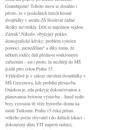
Gratulujeme! Tohoto stavu se dosáhlo i 
přesto, že v posledních letech kromě 
dvojtřídky v areálu ZŠ Hostivař žádné 
školky nevznikly. Děti se najednou vejdou. 
Zázrak? Nikoliv, obyčejný pokles 
demografické křivky; problém vyřešen 
pomocí „nicnedělání“ a díky tomu, že 
někteří rodiče dali přednost soukromým 
zařízením – asi i proto, že nechtějí do MŠ 
jezdit přes celou Prahu 15.
Výhledově je v záloze otevření dvoutřídky v 
MŠ Gercenova, kde probíhá přestavba. 
Otázkou je, zda pokryje dokončovanou a 
plánovanou bytovou výstavbu – hned vedle 
brzy vyrostou tři věže bytového domu na 
místě Taškentu. Prahu 15 čeká přísun 
velkého počtu obyvatel i do dalších lokací – 
dokončený dům YIT naproti radnici, 