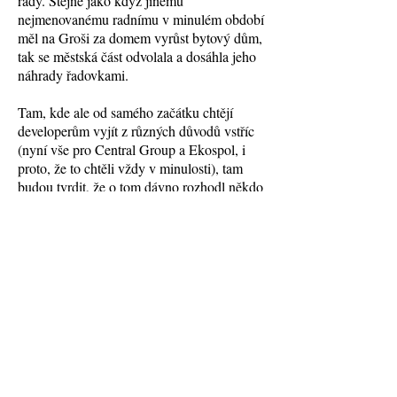
rady. Stejně jako když jinému
nejmenovanému radnímu v minulém období
měl na Groši za domem vyrůst bytový dům,
tak se městská část odvolala a dosáhla jeho
náhrady řadovkami.
Tam, kde ale od samého začátku chtějí
developerům vyjít z různých důvodů vstříc
(nyní vše pro Central Group a Ekospol, i
proto, že to chtěli vždy v minulosti), tam
budou tvrdit, že o tom dávno rozhodl někdo
bez nich. Co není v bezprostředním okolí
někoho z nich, to je z hlediska občanů
naprosto nezajímá.
Odkaz na prohlášení radnice
ZDE
.
Zpět
Chcete-li pomoci vybudovat lepší Prahu
15, přidejte se k nám!