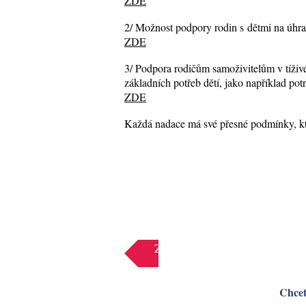
ZDE
2/ Možnost podpory rodin s dětmi na úhra
ZDE
3/ Podpora rodičům samoživitelům v tíživé ž
základních potřeb dětí, jako například pot
ZDE
Každá nadace má své přesné podmínky, kte
Zpět
Chcet