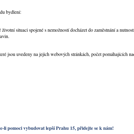
du bydlení:
ivotní situaci spojené s nemožností docházet do zaměstnání a nutností za
ravin.
ré jsou uvedeny na jejich webových stránkách, počet pomáhajících na
e-li pomoci vybudovat lepší Prahu 15, přidejte se k nám!