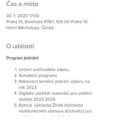
Čas a místo
30. 1. 2023 17:00
Praha 15, Boloňská 478/1, 109 00 Praha 15-
Horní Měcholupy, Česko
O události
Program jednání:
Určení ověřovatele zápisu
Schválení programu
Stanovení termínů jednání výboru na
rok 2023
Digitální úložiště materiálů pro volební
období 2022-2026
Bytová výstavba Žirafa (Výstavba
multifunkčního domova důchodců pro
mobilní seniory doplněného o
zdravotní personál, lékaře, lékárnu,
potraviny a další služby).
Diskuze, různé