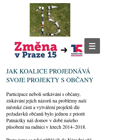
JAK KOALICE PROJEDNÁVÁ
SVOJE PROJEKTY S OBČANY
Participace neboli setkávání s občany,
získávání jejich názorů na problémy naší
městské části a vytváření projektů dle
požadavků občanů bylo jednou z priorit
Patnáctky náš domov v době našeho
působení na radnici v letech 2014–2018.
Proto jsme se také přihlásili do Národní sítě