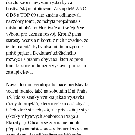
developerovi navýšení výstavby za
hostivařským hřbitovem. Zastupitelé ANO,
ODS a TOP 09 tuto změnu odhlasovali
navzdory tomu, že nebyla projednána s
místními občany Hostivaře ani veřejně ve
výboru pro územní rozvoj. Kromě pana
starosty Wenzla nikomu z nich nevadilo, že
tento materiál byl v absolutním rozporu s
právě přijatou Deklarací udržitelného
rozvoje i s přáním obyvatel, kteří se proti
tomuto záměru důrazně vyslovili přímo na
zastupitelstvu.
Novou formu pseudoparticipace představilo
vedení radnice také na sobotním Dni Prahy
15, kde za stánky vznikla jakási výstavka
různých projektů, které městská část chystá,
i těch které si nechystá, ale přivlastňuje si je
(školky v bytových souborech Praga a
Ekocity...). Občané se zde na ně mohli
přeptat pana místostarosty Frauenterky a na
cestu domů dostali brožuru na křídovém