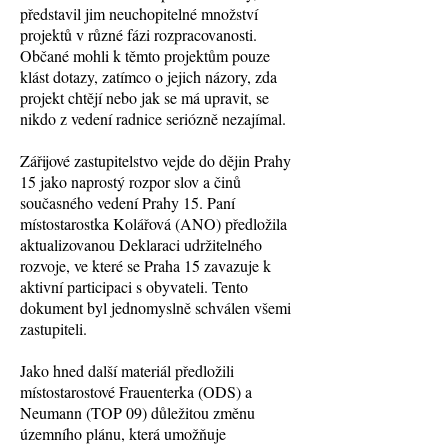
představil jim neuchopitelné množství
projektů v různé fázi rozpracovanosti.
Občané mohli k těmto projektům pouze
klást dotazy, zatímco o jejich názory, zda
projekt chtějí nebo jak se má upravit, se
nikdo z vedení radnice seriózně nezajímal.
Zářijové zastupitelstvo vejde do dějin Prahy
15 jako naprostý rozpor slov a činů
současného vedení Prahy 15. Paní
místostarostka Kolářová (ANO) předložila
aktualizovanou Deklaraci udržitelného
rozvoje, ve které se Praha 15 zavazuje k
aktivní participaci s obyvateli. Tento
dokument byl jednomyslně schválen všemi
zastupiteli.
Jako hned další materiál předložili
místostarostové Frauenterka (ODS) a
Neumann (TOP 09) důležitou změnu
územního plánu, která umožňuje