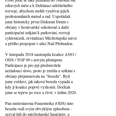
zdravých měst a k Deklaraci udržitelného
rozvoje, abychom mohli využívat jejich
profesionálních metod a rad. Uspořádali
jsme historicky první Diskusní fórum s
občany v hostivařské sokolovně a další
participační setķání k parkování, rozvoji
cyklostezek, revitalizaci Měcholupské návsi
a pěšího propojení v ulici Nad Přehradou.
V listopadu 2018 nastoupila koalice ANO /
ODS / TOP 09 s novým přístupem.
Participace je pro její představitele
nežádoucí slovo, proto je zrušila a setkání s
občany přejmenovala na "besedu". Byli
jsme zvědaví, jak taková beseda vypadá a
kdy ji koalice poprvé vyzkouší. Dočkali
jsme se teprve po roce a čtvrt, v lednu 2020.
Pan místostarosta Frauenterka (ODS) tuto
besedu vedl svým obvyklým způsobem -
sezval lidi do měcholupské hasičárny, a