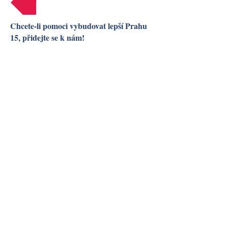
Chcete-li pomoci vybudovat lepší Prahu
15, přidejte se k nám!
Přihlašte k odběru našeho Newsletteru
Odeslat
Kontakty:
T:
+420 604 360 213
E:
15nasdomov@email.cz
Copyright ©
2013-2026
Patnáctka
náš domov