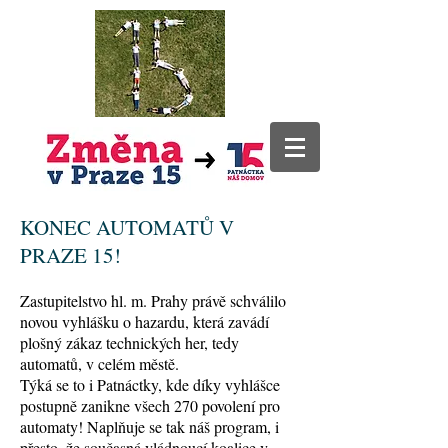
KONEC AUTOMATŮ V
PRAZE 15!
Zastupitelstvo hl. m. Prahy právě schválilo
novou vyhlášku o hazardu, která zavádí
plošný zákaz technických her, tedy
automatů, v celém městě.
Týká se to i Patnáctky, kde díky vyhlášce
postupně zanikne všech 270 povolení pro
automaty! Naplňuje se tak náš program, i
přesto, že současná vládnoucí koalice v