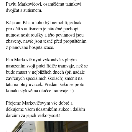
Pavlu Markovičovi, osamělému tatínkovi
dvojčat s autismem.
Kája ani Pája u toho být nemohli; jednak
pro děti s autismem je náročné pochopit
nutnost nosit roušky a této povinnosti jsou
zbaveny, navíc jsou těsně před propuštěním
z plánované hospitalizace.
Pan Markovič nyní vykonává s plným
nasazením svoji práci řidiče tramvaje, než se
bude muset v nejbližších dnech (při nadále
zavřených speciálních školách) změnit na
tátu na plný úvazek. Předání šeku se proto
konalo stylově na otočce tramvaje :-)
Přejeme Markovičovým vše dobré a
děkujeme všem účastníkům aukce i dalším
dárcům za jejich velkorysost!