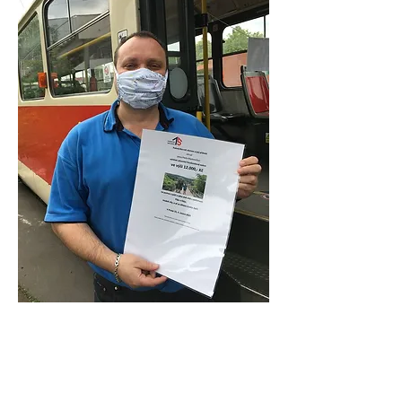
Zpět
Chcete-li pomoci vybudovat lepší Prahu
15, přidejte se k nám!