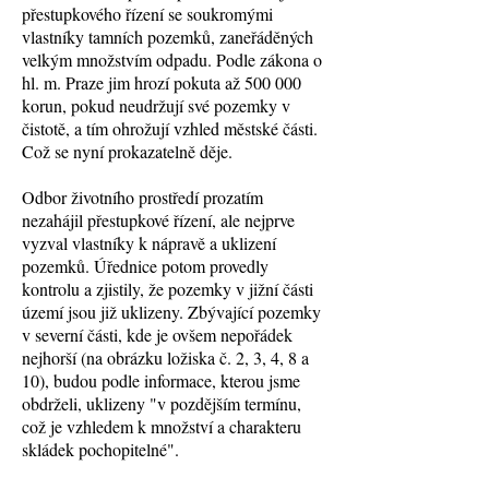
přestupkového řízení se soukromými
vlastníky tamních pozemků, zaneřáděných
velkým množstvím odpadu. Podle zákona o
hl. m. Praze jim hrozí pokuta až 500 000
korun, pokud neudržují své pozemky v
čistotě, a tím ohrožují vzhled městské části.
Což se nyní prokazatelně děje.
Odbor životního prostředí prozatím
nezahájil přestupkové řízení, ale nejprve
vyzval vlastníky k nápravě a uklizení
pozemků. Úřednice potom provedly
kontrolu a zjistily, že pozemky v jižní části
území jsou již uklizeny. Zbývající pozemky
v severní části, kde je ovšem nepořádek
nejhorší (na obrázku ložiska č. 2, 3, 4, 8 a
10), budou podle informace, kterou jsme
obdrželi, uklizeny "v pozdějším termínu,
což je vzhledem k množství a charakteru
skládek pochopitelné".