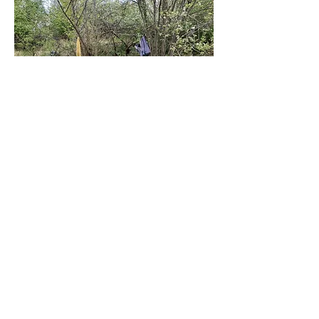
Zpět
Chcete-li pomoci vybudovat lepší Prahu
15, přidejte se k nám!
Přihlašte k odběru našeho Newsletteru
Odeslat
Kontakty: