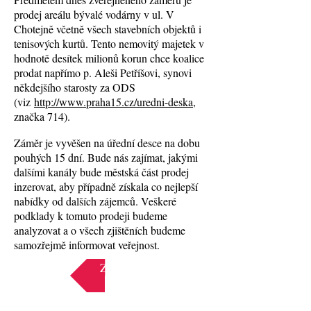
prodej areálu bývalé vodárny v ul. V
Chotejně včetně všech stavebních objektů i
tenisových kurtů. Tento nemovitý majetek v
hodnotě desítek milionů korun chce koalice
prodat napřímo p. Aleši Petříšovi, synovi
někdejšího starosty za ODS
(viz
http://www.praha15.cz/uredni-deska
,
značka 714).
Záměr je vyvěšen na úřední desce na dobu
pouhých 15 dní. Bude nás zajímat, jakými
dalšími kanály bude městská část prodej
inzerovat, aby případně získala co nejlepší
nabídky od dalších zájemců. Veškeré
podklady k tomuto prodeji budeme
analyzovat a o všech zjištěních budeme
samozřejmě informovat veřejnost.
Zpět