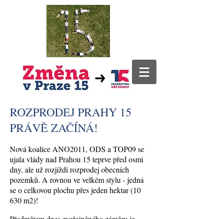
ROZPRODEJ PRAHY 15
PRÁVĚ ZAČÍNÁ!
Nová koalice ANO2011, ODS a TOP09 se
ujala vlády nad Prahou 15 teprve před osmi
dny, ale už rozjíždí rozprodej obecních
pozemků. A rovnou ve velkém stylu - jedná
se o celkovou plochu přes jeden hektar (10
630 m2)!
Předmětem dnes zveřejněného záměru je