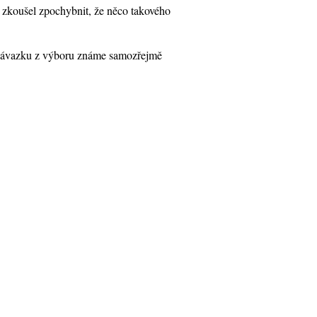
e zkoušel zpochybnit, že něco takového
a závazku z výboru známe samozřejmě