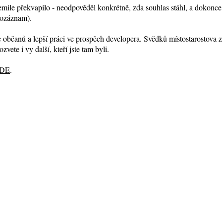
emile překvapilo - neodpověděl konkrétně, zda souhlas stáhl, a dokonc
enozáznam).
ře občanů a lepší práci ve prospěch developera. Svědků místostarostov
vete i vy další, kteří jste tam byli.
DE
.