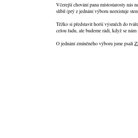
Včerejší chování pana místostarosty nás n
slíbil (prý z jednání výboru neexistuje st
Těžko si představit horší výsměch do tvá
celou řadu, ale budeme rádi, když se nám oz
O jednání zmíněného výboru jsme psali
Z