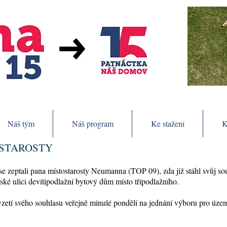
Náš tým
Náš program
Ke stažení
K
OSTAROSTY
se zeptali pana místostarosty Neumanna (TOP 09), zda již stáhl svůj so
ké ulici devítipodlažní bytový dům místo třípodlažního.
vzetí svého souhlasu veřejně minulé pondělí na jednání výboru pro úze