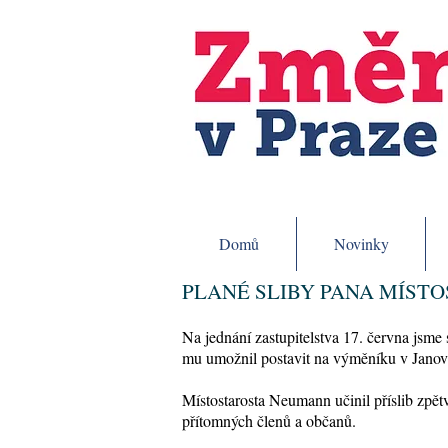
Domů
Novinky
PLANÉ SLIBY PANA MÍST
Na jednání zastupitelstva 17. června jsme 
mu umožnil postavit na výměníku v Janovs
Místostarosta Neumann učinil příslib zpět
přítomných členů a občanů.