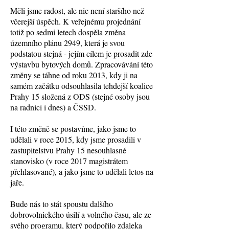
Měli jsme radost, ale nic není staršího než
včerejší úspěch. K veřejnému projednání
totiž po sedmi letech dospěla změna
územního plánu 2949, která je svou
podstatou stejná - jejím cílem je prosadit zde
výstavbu bytových domů. Zpracovávání této
změny se táhne od roku 2013, kdy ji na
samém začátku odsouhlasila tehdejší koalice
Prahy 15 složená z ODS (stejné osoby jsou
na radnici i dnes) a ČSSD.
I této změně se postavíme, jako jsme to
udělali v roce 2015, kdy jsme prosadili v
zastupitelstvu Prahy 15 nesouhlasné
stanovisko (v roce 2017 magistrátem
přehlasované), a jako jsme to udělali letos na
jaře.
Bude nás to stát spoustu dalšího
dobrovolnického úsilí a volného času, ale ze
svého programu, který podpořilo zdaleka