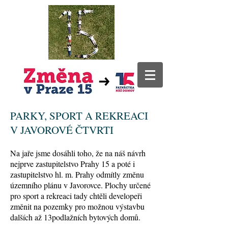
PARKY, SPORT A REKREACI
V JAVOROVÉ ČTVRTI
Na jaře jsme dosáhli toho, že na náš návrh
nejprve zastupitelstvo Prahy 15 a poté i
zastupitelstvo hl. m. Prahy odmítly změnu
územního plánu v Javorovce. Plochy určené
pro sport a rekreaci tady chtěli developeři
změnit na pozemky pro možnou výstavbu
dalších až 13podlažních bytových domů.