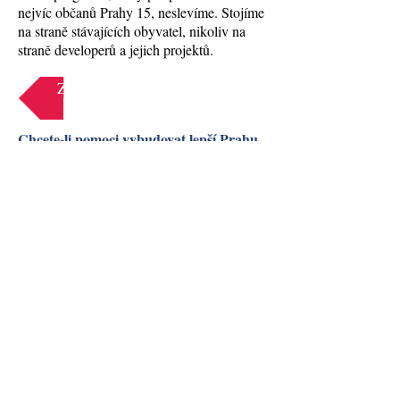
nejvíc občanů Prahy 15, neslevíme. Stojíme
na straně stávajících obyvatel, nikoliv na
straně developerů a jejich projektů.
Zpět
Chcete-li pomoci vybudovat lepší Prahu
15, přidejte se k nám!
Přihlašte k odběru našeho Newsletteru
Odeslat
Kontakty:
T:
+420 604 360 213
E:
15nasdomov@email.cz