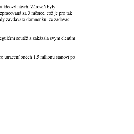
t ideový návrh. Zároveň byly
t zpracovaná za 3 měsíce, což je pro tak
omady zavdávalo domněnku, že zadávací
regulérní soutěž a zakázala svým členům
ro utracení oněch 1,5 milionu stanoví po