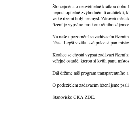
Šlo zejména o neuvěřitelně krátkou dobu 
nepochopitelně zvýhodněni ti architekti, kt
velké území holý nesmysl. Zároveň městsk
řízení je vypsáno pro konkrétního zájemce
Na naše upozornění se zadávacím řízením z
účast. Lepší vizitku své práce si pan míst
Koalice se chystá vypsat zadávací řízení 
veřejné ostudě, kterou si kvůli panu místos
Dál držíme náš program transparentního a
O podezřelém zadávacím řízení jsme psal
Stanovisko ČKA
ZDE.