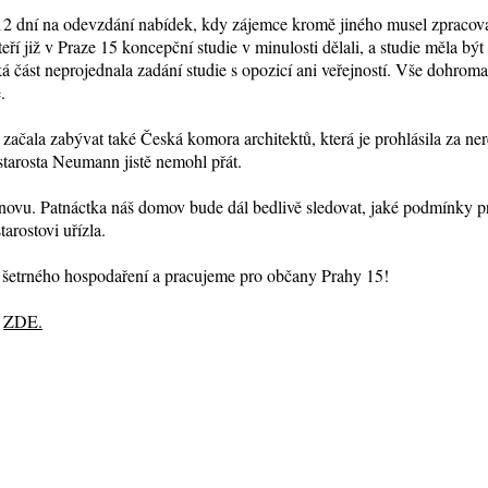
12 dní na odevzdání nabídek, kdy zájemce kromě jiného musel zpracova
eří již v Praze 15 koncepční studie v minulosti dělali, a studie měla bý
á část neprojednala zadání studie s opozicí ani veřejností. Vše dohr
.
ačala zabývat také Česká komora architektů, která je prohlásila za ne
ostarosta Neumann jistě nemohl přát.
znovu. Patnáctka náš domov bude dál bedlivě sledovat, jaké podmínky p
tarostovi uřízla.
 šetrného hospodaření a pracujeme pro občany Prahy 15!
i
ZDE.