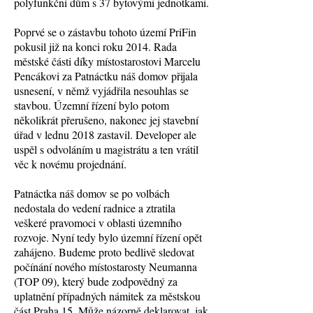
polyfunkční dům s 37 bytovými jednotkami.
Poprvé se o zástavbu tohoto území PriFin
pokusil již na konci roku 2014. Rada
městské části díky místostarostovi Marcelu
Pencákovi za Patnáctku náš domov přijala
usnesení, v němž vyjádřila nesouhlas se
stavbou. Územní řízení bylo potom
několikrát přerušeno, nakonec jej stavební
úřad v lednu 2018 zastavil. Developer ale
uspěl s odvoláním u magistrátu a ten vrátil
věc k novému projednání.
Patnáctka náš domov se po volbách
nedostala do vedení radnice a ztratila
veškeré pravomoci v oblasti územního
rozvoje. Nyní tedy bylo územní řízení opět
zahájeno. Budeme proto bedlivě sledovat
počínání nového místostarosty Neumanna
(TOP 09), který bude zodpovědný za
uplatnění případných námitek za městskou
část Praha 15. Může názorně deklarovat, jak