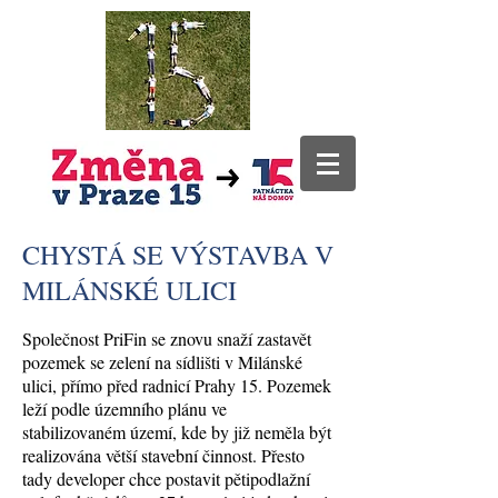
CHYSTÁ SE VÝSTAVBA V
MILÁNSKÉ ULICI
Společnost PriFin se znovu snaží zastavět
pozemek se zelení na sídlišti v Milánské
ulici, přímo před radnicí Prahy 15. Pozemek
leží podle územního plánu ve
stabilizovaném území, kde by již neměla být
realizována větší stavební činnost. Přesto
tady developer chce postavit pětipodlažní