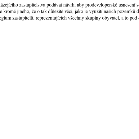
zejícího zastupitelstva podávat návrh, aby prodeveloperské usnesení s
romě jiného, že o tak důležité věci, jako je využití našich pozemků
egium zastupitelů, reprezentujících všechny skupiny obyvatel, a to pod 