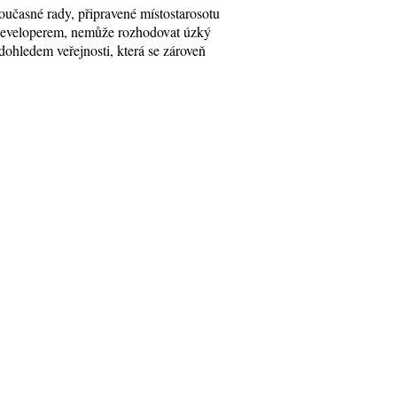
oučasné rady, připravené místostarosotu
 developerem, nemůže rozhodovat úzký
dohledem veřejnosti, která se zároveň