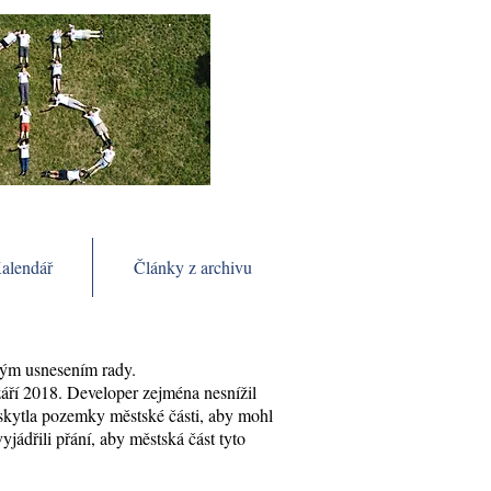
alendář
Články z archivu
vým usnesením rady.
září 2018. Developer zejména nesnížil
skytla pozemky městské části, aby mohl
yjádřili přání, aby městská část tyto