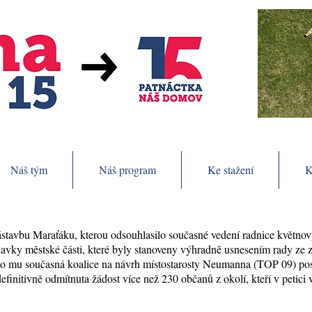
Náš tým
Náš program
Ke stažení
K
stavbu Maraťáku, kterou odsouhlasilo současné vedení radnice květno
davky městské části, které byly stanoveny výhradně usnesením rady ze 
sto mu současná koalice na návrh místostarosty Neumanna (TOP 09) po
finitivně odmítnuta žádost více než 230 občanů z okolí, kteří v petici v