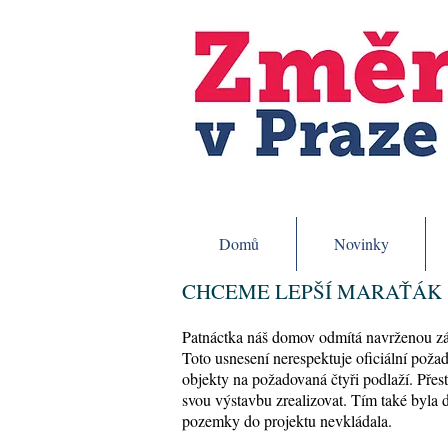
Domů
Novinky
CHCEME LEPŠÍ MARAŤÁK
Patnáctka náš domov odmítá navrženou zá
Toto usnesení nerespektuje oficiální poža
objekty na požadovaná čtyři podlaží. Pře
svou výstavbu zrealizovat. Tím také byla de
pozemky do projektu nevkládala.