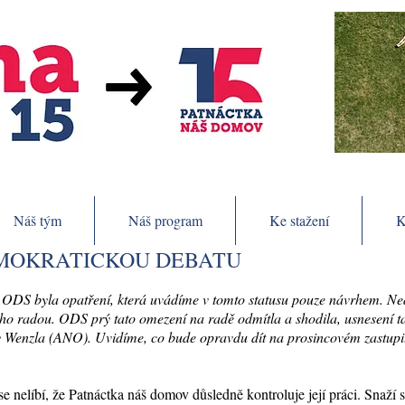
Náš tým
Náš program
Ke stažení
K
EMOKRATICKOU DEBATU
a ODS byla opatření, která uvádíme v tomto statusu pouze návrhem. Ne
o radou. ODS prý tato omezení na radě odmítla a shodila, usnesení tak
y Wenzla (ANO). Uvidíme, co bude opravdu dít na prosincovém zastupit
nelíbí, že Patnáctka náš domov důsledně kontroluje její práci. Snaží