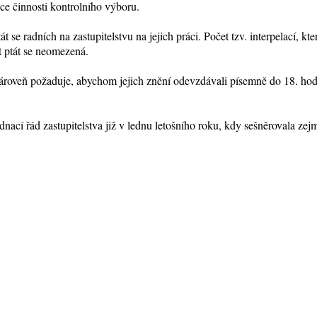
ce činnosti kontrolního výboru.
t se radních na zastupitelstvu na jejich práci. Počet tzv. interpelací, kt
t ptát se neomezená.
 zároveň požaduje, abychom jejich znění odevzdávali písemně do 18. hod
cí řád zastupitelstva již v lednu letošního roku, kdy sešněrovala ze