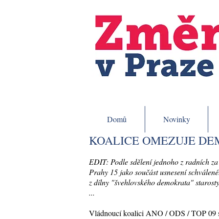
Domů
Novinky
KOALICE OMEZUJE D
EDIT: Podle sdělení jednoho z radních z
Prahy 15 jako součást usnesení schválenéh
z dílny "švehlovského demokrata" starost
...
Vládnoucí koalici ANO / ODS / TOP 09 se 