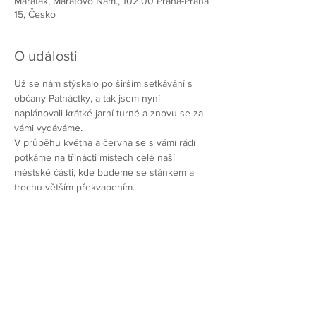
Maraťák, Maratovo Nám., 102 00 Praha-Praha
15, Česko
O události
Už se nám stýskalo po širším setkávání s 
občany Patnáctky, a tak jsem nyní 
naplánovali krátké jarní turné a znovu se za 
vámi vydáváme. 
V průběhu května a června se s vámi rádi 
potkáme na třinácti místech celé naší 
městské části, kde budeme se stánkem a 
trochu větším překvapením. 
Chcete-li pomoci vybudovat lepší Prahu
15, přidejte se k nám!