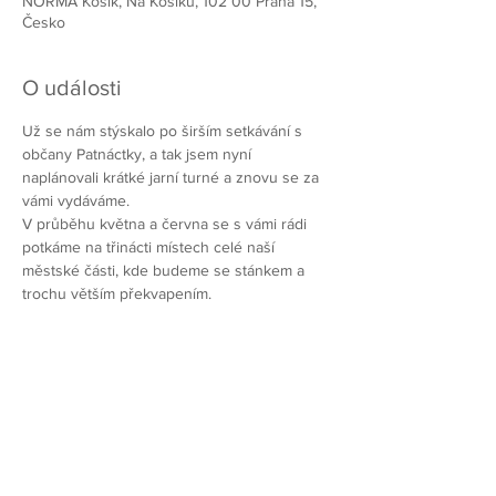
NORMA Košík, Na Košíku, 102 00 Praha 15,
Česko
O události
Už se nám stýskalo po širším setkávání s 
občany Patnáctky, a tak jsem nyní 
naplánovali krátké jarní turné a znovu se za 
vámi vydáváme. 
V průběhu května a června se s vámi rádi 
potkáme na třinácti místech celé naší 
městské části, kde budeme se stánkem a 
trochu větším překvapením. 
Chcete-li pomoci vybudovat lepší Prahu
15, přidejte se k nám!