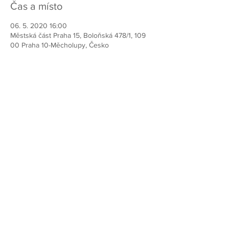
Čas a místo
06. 5. 2020 16:00
Městská část Praha 15, Boloňská 478/1, 109
00 Praha 10-Měcholupy, Česko
Chcete-li pomoci vybudovat lepší Prahu
15, přidejte se k nám!
Přihlašte k odběru našeho Newsletteru
Odeslat
Kontakty: