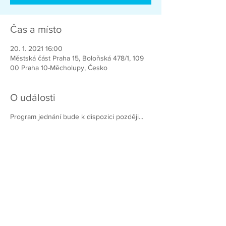
Čas a místo
20. 1. 2021 16:00
Městská část Praha 15, Boloňská 478/1, 109
00 Praha 10-Měcholupy, Česko
O události
Program jednání bude k dispozici později...
Chcete-li pomoci vybudovat lepší Prahu
15, přidejte se k nám!
Přihlašte k odběru našeho Newsletteru