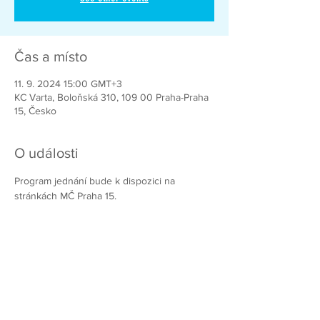
Čas a místo
11. 9. 2024 15:00 GMT+3
KC Varta, Boloňská 310, 109 00 Praha-Praha
15, Česko
O události
Program jednání bude k dispozici na 
stránkách MČ Praha 15.
Chcete-li pomoci vybudovat lepší Prahu
15, přidejte se k nám!