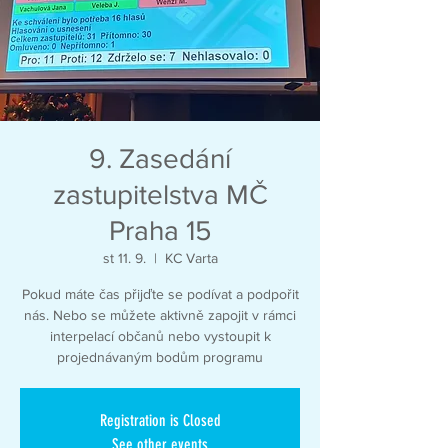
9. Zasedání
zastupitelstva MČ
Praha 15
st 11. 9.
  |  
KC Varta
Pokud máte čas přijďte se podívat a podpořit
nás. Nebo se můžete aktivně zapojit v rámci
interpelací občanů nebo vystoupit k
projednávaným bodům programu
Registration is Closed
See other events