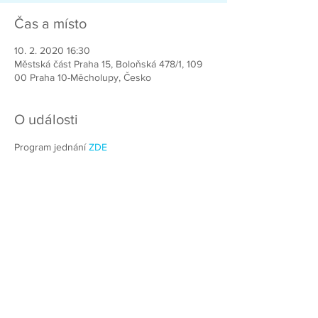
Čas a místo
10. 2. 2020 16:30
Městská část Praha 15, Boloňská 478/1, 109
00 Praha 10-Měcholupy, Česko
O události
Program jednání 
ZDE
Chcete-li pomoci vybudovat lepší Prahu
15, přidejte se k nám!
Přihlašte k odběru našeho Newsletteru