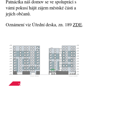
Patnáctka náš domov se ve spolupráci s
vámi pokusí hájit zájem městské části a
jejích občanů.
Oznámení viz Úřední deska, zn. 189
ZDE
.
Zpět
Chcete-li pomoci vybudovat lepší Prahu
15, přidejte se k nám!
Přihlašte k odběru našeho Newsletteru