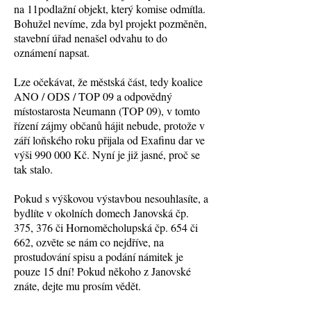
na 11podlažní objekt, který komise odmítla.
Bohužel nevíme, zda byl projekt pozměněn,
stavební úřad nenašel odvahu to do
oznámení napsat.
Lze očekávat, že městská část, tedy koalice
ANO / ODS / TOP 09 a odpovědný
místostarosta Neumann (TOP 09), v tomto
řízení zájmy občanů hájit nebude, protože v
září loňského roku přijala od Exafinu dar ve
výši 990 000 Kč. Nyní je již jasné, proč se
tak stalo.
Pokud s výškovou výstavbou nesouhlasíte, a
bydlíte v okolních domech Janovská čp.
375, 376 či Hornoměcholupská čp. 654 či
662, ozvěte se nám co nejdříve, na
prostudování spisu a podání námitek je
pouze 15 dní! Pokud někoho z Janovské
znáte, dejte mu prosím vědět.