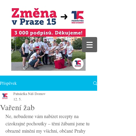
Příspěvek
Patnáctka Náš Domov
12. 5.
Vaření žab
Ne, nebudeme vám nabízet recepty na 
cizokrajné pochoutky – těmi žábami jsme tu 
obrazně míněni my všichni, občané Prahy 