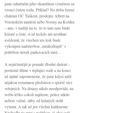
jsme odměněni jeho okamžitou výměnou za 
vroucí čistou vodu. Příklad? No třeba řízené 
chátrání OC Taškent, prodejny Albert na 
Veronském náměstí nebo Normy na Košíku 
– ano, v naději na to, že to tam zase bude 
krásné a čisté, si už leckdo ani nestihne 
uvědomit, že všechen ten lesk bude 
vykoupen nadstavbou „mrakodrapů“ s 
potřebou stovek parkovacích míst…
A nejúčinnější je pomalé dlouhé dušení – 
poslušně dlíme v teplající vodě a na konci 
už úplně zapomeneme, že jsme kdysi měli 
nějakou rozumnou představu o správě věcí 
veřejných. Na dotazy nikdo neodpovídá, na 
webu těžko cokoli najdeme, petice nikdo 
nebere vážně, sliby od kulatých stolů 
vyšumí. A tak už jen všichni kuňkneme: 
Nechoďte na mne s politikou, já chci svůj 