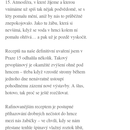
15. Atmosféra, v které žijeme a kterou 
vnímáme už spíš tak nějak podvědomě, se s 
léty pomalu mění, aniž by nás to průběžně 
znepokojovalo. Jako tu žábu, která si 
nevšímá, když se voda v hrnci kolem ní 
pomalu ohřívá… a pak už je pozdě vyskočit.
Receptů na naše definitivní uvaření jsem v 
Praze 15 odhalila několik. Takový 
prvoplánový je okamžité zvýšení ohně pod 
hrncem – třeba když vzrostlé stromy během 
jednoho dne nenávratně ustoupí 
pohodlnému zázemí nové výstavby. A šlus, 
hotovo, tak proč se ještě rozčilovat.
Rafinovanějším receptem je postupné 
přihazování drobných nečistot do hrnce 
mezi nás žabičky – ve chvíli, kdy se nám 
přestane tenhle špinavý vlažný roztok líbit, 