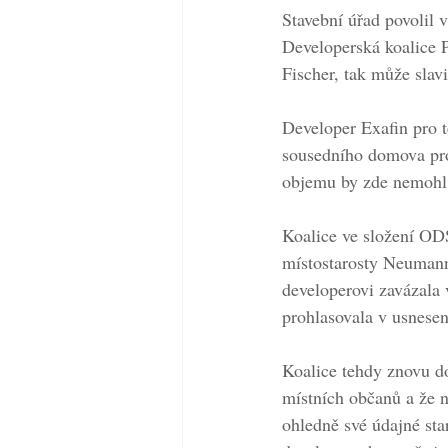
Stavební úřad povolil
Developerská koalice P
Fischer, tak může slavi
Developer Exafin pro t
sousedního domova pro s
objemu by zde nemohl 
Koalice ve složení OD
místostarosty Neumann
developerovi zavázala 
prohlasovala v usnesen
Koalice tehdy znovu d
místních občanů a že n
ohledně své údajné sta