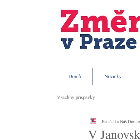
Domů
Novinky
Všechny příspěvky
Patnáctka Náš Domo
V Janovsk