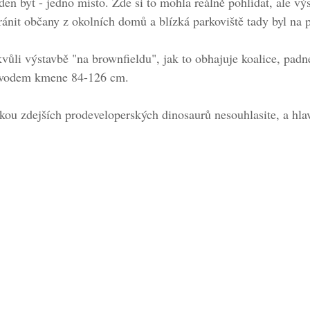
en byt - jedno místo. Zde si to mohla reálně pohlídat, ale výs
ánit občany z okolních domů a blízká parkoviště tady byl na 
vůli výstavbě "na brownfieldu", jak to obhajuje koalice, padn
obvodem kmene 84-126 cm.
tikou zdejších prodeveloperských dinosaurů nesouhlasite, a hla