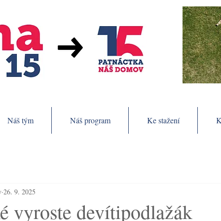
Náš tým
Náš program
Ke stažení
K
v
26. 9. 2025
é vyroste devítipodlažák