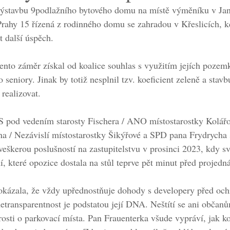
 výstavbu 9podlažního bytového domu na místě výměníku v Jano
rahy 15 řízená z rodinného domu se zahradou v Křeslicích, kd
t další úspěch.
ento záměr získal od koalice souhlas s využitím jejích pozem
eniory. Jinak by totiž nesplnil tzv. koeficient zeleně a stavb
realizovat.
S pod vedením starosty Fischera / ANO místostarostky Kolář
a / Nezávislí místostarostky Šikýřové a SPD pana Frydrycha 
veškerou poslušností na zastupitelstvu v prosinci 2023, kdy s
í, které opozice dostala na stůl teprve pět minut před projed
okázala, že vždy upřednostňuje dohody s developery před oc
etransparentnost je podstatou její DNA. Neštítí se ani občanů
rosti o parkovací místa. Pan Frauenterka všude vypráví, jak ko