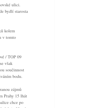
vské ulici. 
e bydlí starosta 
ků kolem 
u v tomto 
ové / TOP 09 
se však 
vou součinnost 
náváním bodu.
hranou zájmů 
m Prahy 15 lhát 
alice chce po 