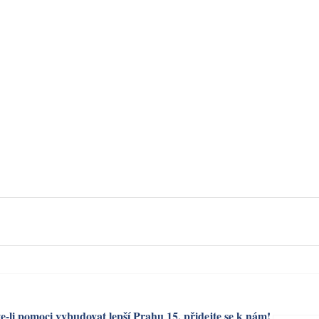
e-li pomoci vybudovat lepší Prahu 15, přidejte se k nám!