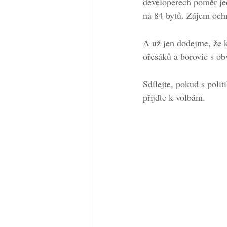
developerech poměr jed
na 84 bytů. Zájem ochr
A už jen dodejme, že k
ořešáků a borovic s 
Sdílejte, pokud s poli
přijďte k volbám.