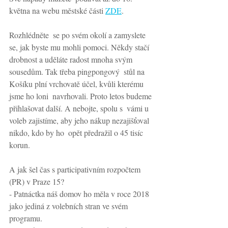
května na webu městské části 
ZDE
.
Rozhlédněte  se po svém okolí a zamyslete 
se, jak byste mu mohli pomoci. Někdy stačí  
drobnost a uděláte radost mnoha svým 
sousedům. Tak třeba pingpongový  stůl na 
Košíku plní vrchovatě účel, kvůli kterému 
jsme ho loni  navrhovali. Proto letos budeme 
přihlašovat další. A nebojte, spolu s  vámi u 
voleb zajistíme, aby jeho nákup nezajišťoval 
nikdo, kdo by ho  opět předražil o 45 tisíc 
korun. 
A jak šel čas s participativním rozpočtem 
(PR) v Praze 15?
- Patnáctka náš domov ho měla v roce 2018 
jako jediná z volebních stran ve svém 
programu.