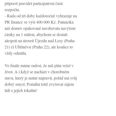
přípravě pravidel participativní části 
rozpočtu. 
- Rada od tét doby každoročně vyhrazuje na 
PR finance ve výši 400 000 Kč. Patnáctka 
náš domov opakovaně navrhovala navýšení 
částky na 1 milion, abychom se dostali 
alespoň na úroveň Újezdu nad Lesy (Praha 
21) či Uhříněvsi (Praha 22), ale koalice to 
vždy odmítla. 
Ve finále máme radost, že náš plán vešel v 
život. A i když se nachází v chorobném 
stavu, který je nutné napravit, pořád má svůj 
dobrý smysl. Pomáhá totiž zvyšovat zájem 
lidí o jejich lokalitu! 