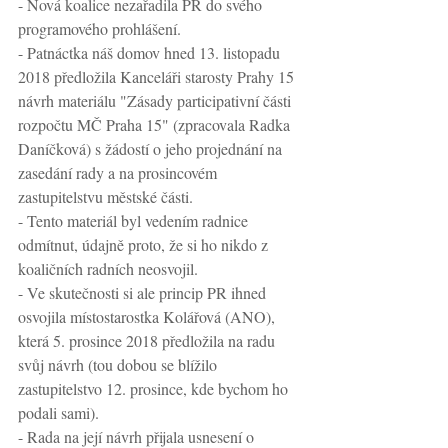
- Nová koalice nezařadila PR do svého 
programového prohlášení. 
- Patnáctka náš domov hned 13. listopadu 
2018 předložila Kanceláři starosty Prahy 15 
návrh materiálu "Zásady participativní části 
rozpočtu MČ Praha 15" (zpracovala Radka 
Daníčková) s žádostí o jeho projednání na 
zasedání rady a na prosincovém 
zastupitelstvu městské části. 
- Tento materiál byl vedením radnice 
odmítnut, údajně proto, že si ho nikdo z 
koaličních radních neosvojil. 
- Ve skutečnosti si ale princip PR ihned 
osvojila místostarostka Kolářová (ANO), 
která 5. prosince 2018 předložila na radu 
svůj návrh (tou dobou se blížilo 
zastupitelstvo 12. prosince, kde bychom ho 
podali sami).
- Rada na její návrh přijala usnesení o 