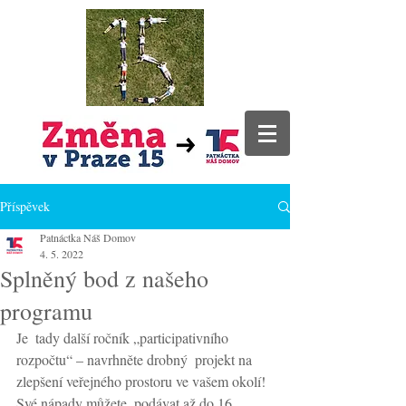
Příspěvek
Patnáctka Náš Domov
4. 5. 2022
Splněný bod z našeho
programu
Je  tady další ročník „participativního 
rozpočtu“ – navrhněte drobný  projekt na 
zlepšení veřejného prostoru ve vašem okolí! 
Své nápady můžete  podávat až do 16. 