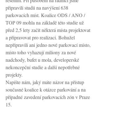
řešením. Při působení na radnici jsme 
připravili studii na navýšení 638 
parkovacích míst. Koalice ODS / ANO / 
TOP 09 mohla na základě této studie už 
před 2,5 lety začít některá místa projektovat 
a připravovat pro realizaci. Bohužel 
nepřipravili ani jedno nové parkovací místo, 
místo toho vyhazují miliony za nové 
nadchody, bufet u mola, developerské 
nekoncepční studie a další nepotřebné 
projekty. 
Napište nám, jaký máte názor na přístup 
současné koalice k otázce parkování a na 
případné zavedení parkovacích zón v Praze 
15.