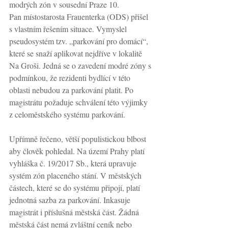
modrých zón v sousední Praze 10.  
Pan místostarosta Frauenterka (ODS) přišel 
s vlastním řešením situace. Vymyslel 
pseudosystém tzv. „parkování pro domácí“, 
které se snaží aplikovat nejdříve v lokalitě 
Na Groši. Jedná se o zavedení modré zóny s 
podmínkou, že rezidenti bydlící v této 
oblasti nebudou za parkování platit. Po 
magistrátu požaduje schválení této výjimky 
z celoměstského systému parkování. 
Upřímně řečeno, větší populistickou blbost 
aby člověk pohledal. Na území Prahy platí 
vyhláška č. 19/2017 Sb., která upravuje 
systém zón placeného stání. V městských 
částech, které se do systému připojí, platí 
jednotná sazba za parkování. Inkasuje 
magistrát i příslušná městská část. Žádná 
městská část nemá zvláštní ceník nebo 