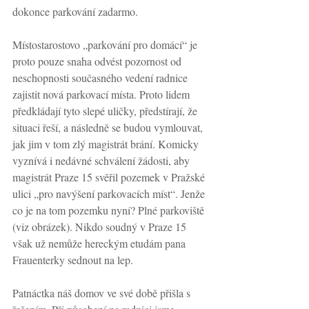
dokonce parkování zadarmo. 
Místostarostovo „parkování pro domácí“ je 
proto pouze snaha odvést pozornost od 
neschopnosti současného vedení radnice 
zajistit nová parkovací místa. Proto lidem 
předkládají tyto slepé uličky, předstírají, že 
situaci řeší, a následně se budou vymlouvat, 
jak jim v tom zlý magistrát brání. Komicky 
vyznívá i nedávné schválení žádosti, aby 
magistrát Praze 15 svěřil pozemek v Pražské 
ulici „pro navýšení parkovacích míst“. Jenže 
co je na tom pozemku nyní? Plné parkoviště 
(viz obrázek). Nikdo soudný v Praze 15 
však už nemůže hereckým etudám pana 
Frauenterky sednout na lep.
Patnáctka náš domov ve své době přišla s 