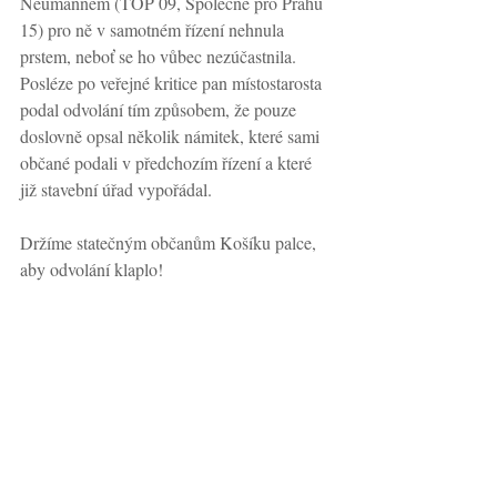
Neumannem (TOP 09, Společně pro Prahu 
15) pro ně v samotném řízení nehnula 
prstem, neboť se ho vůbec nezúčastnila. 
Posléze po veřejné kritice pan místostarosta 
podal odvolání tím způsobem, že pouze 
doslovně opsal několik námitek, které sami 
občané podali v předchozím řízení a které 
již stavební úřad vypořádal.
Držíme statečným občanům Košíku palce, 
aby odvolání klaplo!