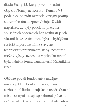
úřadu Prahy 15, který povolil bourání 
objektu Normy na Košíku. Tamní SVJ 
podalo celou řadu námitek, kterými postup 
stavebního úřadu zpochybňuje. Uvádí 
například, že byly povoleny práce na 
sousedních pozemcích bez souhlasu jejich 
vlastníků, že se úřad nezabýval chybějícím 
statickým posouzením a stavebně-
technickým průzkumem, nebyl posouzen 
možný výskyt azbestu a v průběhu řízení 
byla měněna forma oznamování účastníkům 
řízení. 
Občané podali fundované a nadějné 
námitky, které konkrétně reagují na 
rozhodnutí úřadu a mají šanci uspět. Ostatně 
místní se nyní musejí spolehnout právě na 
svůj zápal – koalice v čele s místostarostou 