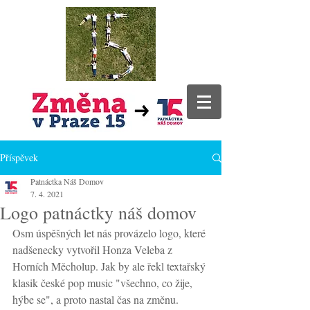
Příspěvek
Patnáctka Náš Domov
7. 4. 2021
Logo patnáctky náš domov
Osm úspěšných let nás provázelo logo, které 
nadšenecky vytvořil Honza Veleba z 
Horních Měcholup. Jak by ale řekl textařský 
klasik české pop music "všechno, co žije, 
hýbe se", a proto nastal čas na změnu. 