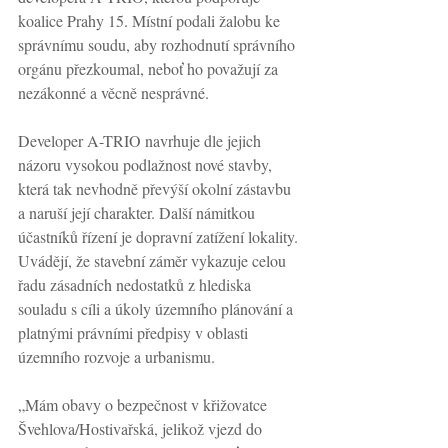
koalice Prahy 15. Místní podali žalobu ke 
správnímu soudu, aby rozhodnutí správního 
orgánu přezkoumal, neboť ho považují za 
nezákonné a věcně nesprávné. 
Developer A-TRIO navrhuje dle jejich 
názoru vysokou podlažnost nové stavby, 
která tak nevhodně převýší okolní zástavbu 
a naruší její charakter. Další námitkou 
účastníků řízení je dopravní zatížení lokality. 
Uvádějí, že stavební záměr vykazuje celou 
řadu zásadních nedostatků z hlediska 
souladu s cíli a úkoly územního plánování a 
platnými právními předpisy v oblasti 
územního rozvoje a urbanismu.
„Mám obavy o bezpečnost v křižovatce 
Švehlova/Hostivařská, jelikož vjezd do 