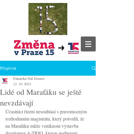
Příspěvek
Patnáctka Náš Domov
12. 10. 2023
Lidé od Maraťáku se ještě
nevzdávají
Účastníci řízení nesouhlasí s pravomocným 
rozhodnutím magistrátu, který potvrdil, že 
na Maraťáku může vzniknout výstavba 
developera A-TRIO, kterou podporuje 