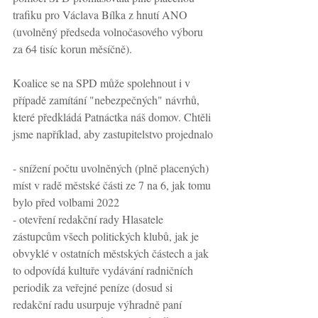
trafiku pro Václava Bílka z hnutí ANO 
(uvolněný předseda volnočasového výboru 
za 64 tisíc korun měsíčně). 
Koalice se na SPD může spolehnout i v 
případě zamítání "nebezpečných" návrhů, 
které předkládá Patnáctka náš domov. Chtěli 
jsme například, aby zastupitelstvo projednalo
- snížení počtu uvolněných (plně placených) 
míst v radě městské části ze 7 na 6, jak tomu 
bylo před volbami 2022
- otevření redakční rady Hlasatele 
zástupcům všech politických klubů, jak je 
obvyklé v ostatních městských částech a jak 
to odpovídá kultuře vydávání radničních 
periodik za veřejné peníze (dosud si 
redakční radu usurpuje výhradně paní 