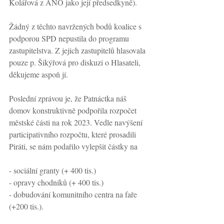
Kolářová z ANO jako její předsedkyně).  
Žádný z těchto navržených bodů koalice s 
podporou SPD nepustila do programu 
zastupitelstva. Z jejich zastupitelů hlasovala 
pouze p. Šikýřová pro diskuzi o Hlasateli, 
děkujeme aspoň jí.
Poslední zprávou je, že Patnáctka náš 
domov konstruktivně podpořila rozpočet 
městské části na rok 2023. Vedle navýšení 
participativního rozpočtu, které prosadili 
Piráti, se nám podařilo vylepšit částky na 
- sociální granty (+ 400 tis.)
- opravy chodníků (+ 400 tis.) 
- dobudování komunitního centra na faře 
(+200 tis.).