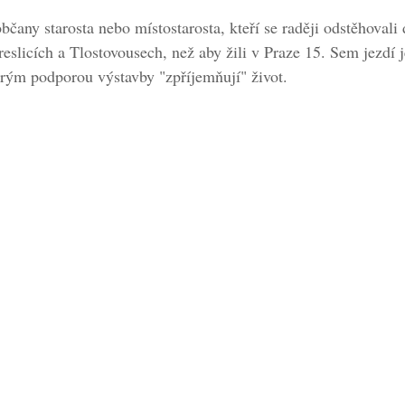
bčany starosta nebo místostarosta, kteří se raději odstěhovali
slicích a Tlostovousech, než aby žili v Praze 15. Sem jezdí j
erým podporou výstavby "zpříjemňují" život.