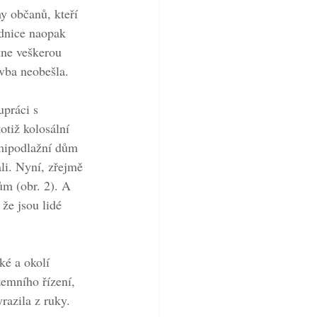
 občanů, kteří 
adnice naopak 
tne veškerou 
vba neobešla.
upráci s 
otiž kolosální 
smipodlažní dům 
li. Nyní, zřejmě 
ům (obr. 2). A 
 že jsou lidé 
ké a okolí 
zemního řízení, 
razila z ruky.