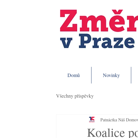
Domů
Novinky
Všechny příspěvky
Patnáctka Náš Domo
Koalice po