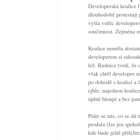
Developerská koalice
dlouhodobě protestují 
vyšla vstříc developero
součinnost. Zejména m
Koalice neměla dostate
developerem si odsouhl
lež. Radnice tvrdí, že
však chtěl developer st
po dohodě s koalicí a 
ejhle, najednou koalice
úplně hloupí a bez pam
Ptáte se nás, co se dá 
prodala (lze jen speku
kde bude ještě příležit