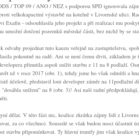
 ODS / TOP 09 / ANO / NEZ s podporou SPD ignorovala zájmy
proti velkokapacitní výstavbě na kotelně v Livornské ulici. R
vi Exafin - odsouhlasila jeho projekt a při realizaci mu posky
u umožní dotčení pozemků městské části, bez nichž by se sta
k odvahy projednat tuto kauzu veřejně na zastupitelstvu, spol
asila pokoutně na radě. Ani se není čemu divit, základem je t
 developera přinutila aspoň snížit stavbu z 11 na 8 podlaží. O
avět už v roce 2017 (obr. 1), tehdy jsme ho však odmítli a hna
čistě účelově, představil loni developer záměr na 11podlažní d
 "dosáhla snížení" na 8 (obr. 3)! Asi naši radní předpokládají,
ěti.
nyní dělat. V této fázi nic, koalice zkrátka zájmy lidí z Livorns
lovat, za co všechno). Sousedé se však budou moci účastnit ú
ost stavbu připomínkovat. Ty hlavní trumfy jim však koalice vy