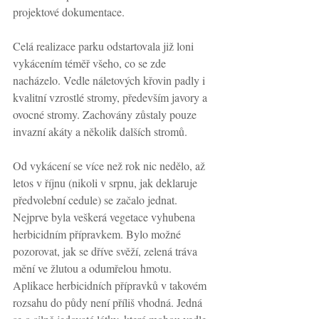
projektové dokumentace.
Celá realizace parku odstartovala již loni 
vykácením téměř všeho, co se zde 
nacházelo. Vedle náletových křovin padly i 
kvalitní vzrostlé stromy, především javory a 
ovocné stromy. Zachovány zůstaly pouze 
invazní akáty a několik dalších stromů. 
Od vykácení se více než rok nic nedělo, až 
letos v říjnu (nikoli v srpnu, jak deklaruje 
předvolební cedule) se začalo jednat. 
Nejprve byla veškerá vegetace vyhubena 
herbicidním přípravkem. Bylo možné 
pozorovat, jak se dříve svěží, zelená tráva 
mění ve žlutou a odumřelou hmotu. 
Aplikace herbicidních přípravků v takovém 
rozsahu do půdy není příliš vhodná. Jedná 