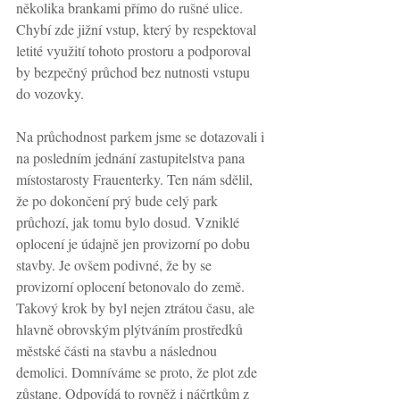
několika brankami přímo do rušné ulice. 
Chybí zde jižní vstup, který by respektoval 
letité využití tohoto prostoru a podporoval 
by bezpečný průchod bez nutnosti vstupu 
do vozovky. 
Na průchodnost parkem jsme se dotazovali i 
na posledním jednání zastupitelstva pana 
místostarosty Frauenterky. Ten nám sdělil, 
že po dokončení prý bude celý park 
průchozí, jak tomu bylo dosud. Vzniklé 
oplocení je údajně jen provizorní po dobu 
stavby. Je ovšem podivné, že by se 
provizorní oplocení betonovalo do země. 
Takový krok by byl nejen ztrátou času, ale 
hlavně obrovským plýtváním prostředků 
městské části na stavbu a následnou 
demolici. Domníváme se proto, že plot zde 
zůstane. Odpovídá to rovněž i náčrtkům z 