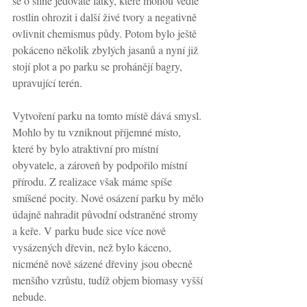
se o silně jedovaté látky, které mohou vedle 
rostlin ohrozit i další živé tvory a negativně 
ovlivnit chemismus půdy. Potom bylo ještě 
pokáceno několik zbylých jasanů a nyní již 
stojí plot a po parku se prohánějí bagry, 
upravující terén.
Vytvoření parku na tomto místě dává smysl. 
Mohlo by tu vzniknout příjemné místo, 
které by bylo atraktivní pro místní 
obyvatele, a zároveň by podpořilo místní 
přírodu. Z realizace však máme spíše 
smíšené pocity. Nové osázení parku by mělo 
údajně nahradit původní odstraněné stromy 
a keře. V parku bude sice více nově 
vysázených dřevin, než bylo káceno, 
nicméně nově sázené dřeviny jsou obecně 
menšího vzrůstu, tudíž objem biomasy vyšší 
nebude.