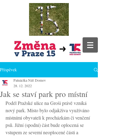
Příspěvek
Patnáctka Náš Domov
28. 12. 2022
Jak se staví park pro místní
Podél Pražské ulice na Groši právě vzniká 
nový park. Místo bylo odjakživa využíváno 
místními obyvateli k procházkám či venčení 
psů. Jižní (spodní) část bude oplocená se 
vstupem ze severní neoplocené části a 