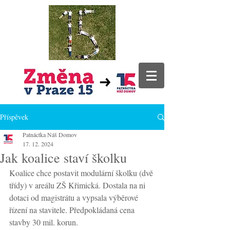
Příspěvek
Patnáctka Náš Domov
17. 12. 2024
Jak koalice staví školku
Koalice chce postavit modulární školku (dvě 
třídy) v areálu ZŠ Křimická. Dostala na ni 
dotaci od magistrátu a vypsala výběrové 
řízení na stavitele. Předpokládaná cena 
stavby 30 mil. korun.