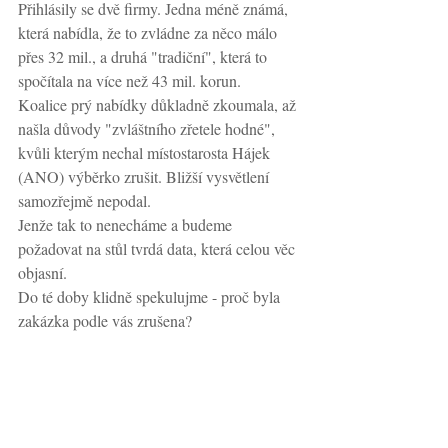
Přihlásily se dvě firmy. Jedna méně známá, 
která nabídla, že to zvládne za něco málo 
přes 32 mil., a druhá "tradiční", která to 
spočítala na více než 43 mil. korun.
Koalice prý nabídky důkladně zkoumala, až 
našla důvody "zvláštního zřetele hodné", 
kvůli kterým nechal místostarosta Hájek 
(ANO) výběrko zrušit. Bližší vysvětlení 
samozřejmě nepodal.
Jenže tak to nenecháme a budeme 
požadovat na stůl tvrdá data, která celou věc 
objasní.
Do té doby klidně spekulujme - proč byla 
zakázka podle vás zrušena?