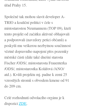
úřad Prahy 15. 
Společně tak mohou slavit developer A-
TRIO a koaliční politici v čele s 
místostarostou Neumannem (TOP 09), kteří 
tento projekt od začátku aktivně obhajovali 
a podporovali (navzdory petici občanů) a 
poskytli mu veškerou nezbytnou součinnost 
včetně dopravního napojení přes pozemky 
městské části (dále také dnešní starosta 
Fischer /ODS/, místostarosta Frauenterka 
/ODS/, místostarostka Kolářová /ANO/ 
atd.). Kvůli projektu mj. padne k zemi 25 
vzrostlých stromů s obvodem kmene od 91 
do 209 cm.
Celé rozhodnutí odvolacího orgánu je k 
dispozici 
ZDE
.