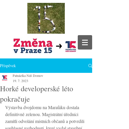
Příspěvek
Patnáctka Náš Domov
19. 7. 2023
Horké developerské léto
pokračuje
Výstavba dvojdomu na Maraťáku dostala 
definitivně zelenou. Magistrátní úředníci 
zamítli odvolání místních občanů a potvrdili 
souhlasné rozhodnutí, které vydal stavební 