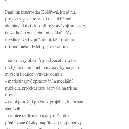
Paní místostarostka Kolářová, která má 
projekt v gesci to svádí na "ukřičené 
skupiny aktivistů, kteří rozeštvávají sousedy, 
takže lidé nemají chuť nic dělat". My 
myslíme, že by příčiny nízkého zájmu 
občanů měla hledat spíš ve své práci:
- na záměry občanů je od začátku velice 
nízký finanční limit, naše návrhy na jeho 
zvýšení koalice vytrvale odmítá
- marketingové zpracování a mediální 
publicita projektu jsou setrvale na tristní 
úrovni
- radní porušují pravidla projektu, která sami 
stanovili
- radnice realizuje nápady občanů za 
předražené částky, například pingpongový 