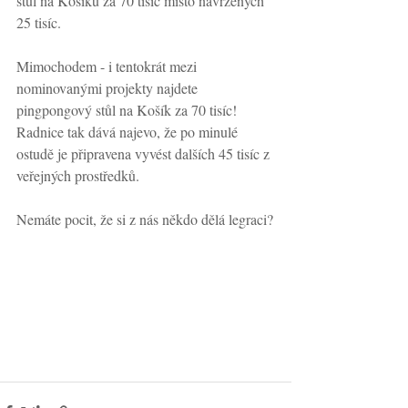
stůl na Košíků za 70 tisíc místo navržených 
25 tisíc.
Mimochodem - i tentokrát mezi 
nominovanými projekty najdete 
pingpongový stůl na Košík za 70 tisíc! 
Radnice tak dává najevo, že po minulé 
ostudě je připravena vyvést dalších 45 tisíc z 
veřejných prostředků. 
Nemáte pocit, že si z nás někdo dělá legraci?