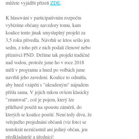
můžete vyjádřit přízeň 
ZDE
.
K hlasování v participativním rozpočtu 
vybízíme občany navzdory tomu, kam 
koalice tento jinak smysluplný projekt za 
3,5 roku přivedla. Návrhů se letos sešlo jen 
sedm, z toho pět z nich podali členové nebo 
příznivci PND. Držíme tak projekt tradičně 
nad vodou, protože jsme ho v roce 2018 
měli v programu a hned po volbách jsme 
navrhli jeho zavedení. Koalice to odmítla, 
aby hned vzápětí s "ukradeným" nápadem 
přišla sama. V jejích rukou ovšem klasicky 
"zmutoval", což je pojem, který lze 
přiléhavě použít na spoustu záměrů, do 
kterých se koalice pouští. Není tedy divu, že 
veřejného projednání občanů (viz foto) se 
tentokrát nezúčastnil ani jediný občan, jen 
předkladatelé a úředníci!  