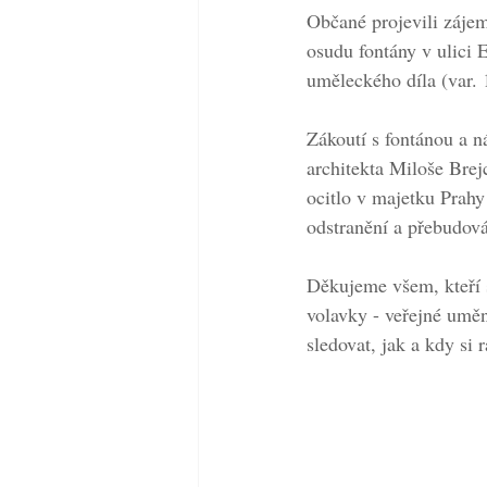
Občané projevili zájem
osudu fontány v ulici 
uměleckého díla (var. 
Zákoutí s fontánou a n
architekta Miloše Brej
ocitlo v majetku Prahy
odstranění a přebudován
Děkujeme všem, kteří s
volavky - veřejné umě
sledovat, jak a kdy si 