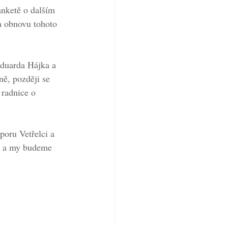
anketě o dalším 
a obnovu tohoto 
Eduarda Hájka a 
ě, později se 
 radnice o 
poru Vetřelci a 
ci a my budeme 