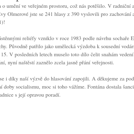
 o umění ve veřejném prostoru, což nás potěšilo. V radniční 
Evy Olmerové jste se 241 hlasy z 390 vyslovili pro zachování 
1)!
ástěnnými reliéfy vzniklo v roce 1983 podle návrhu sochaře 
chy. Původně patřilo jako umělecká výzdoba k sousední vodárn
 15. V posledních letech muselo toto dílo čelit snahám vedení
í, nyní naštěstí zaznělo zcela jasně přání veřejnosti.
e i díky naší výzvě do hlasování zapojili. A děkujeme za pod
ní doby socialismu, moc si toho vážíme. Fontána dostala šan
radnice s její opravou poradí.