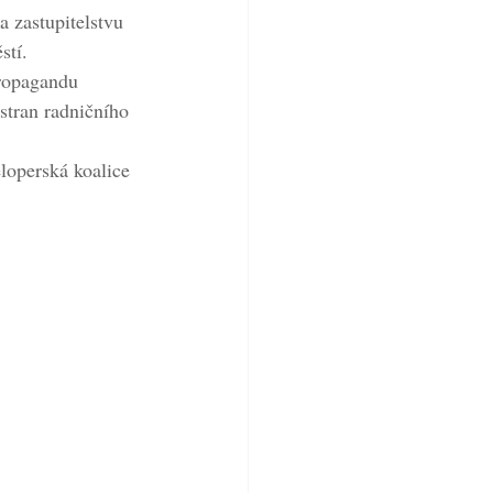
zastupitelstvu 
stí.
ropagandu 
tran radničního 
loperská koalice 