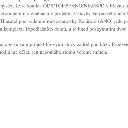
 myslet, že se koalice ODS/TOP09/ANO/NEZ/SPD v březnu na 
 developerem o změnách v projektu zástavby Veronského námě
ž Hlasatel pod vedením místostarostky Kolářové (ANO) jede p
hu komplexu 16podlažních domů, a to hned poskytnutím dvou s
ba, aby se vám projekt líbivými slovy zadřel pod kůži. Prodeve
odlá nic dělat, jen napomáhá zlomit veřejné mínění.