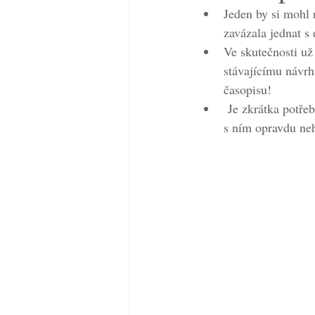
Jeden by si mohl
zavázala jednat s
Ve skutečnosti u
stávajícímu návr
časopisu!
 Je zkrátka potře
s ním opravdu neh