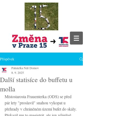
Příspěvek
Patnáctka Náš Domov
8. 9. 2025
Další statisíce do buffetu u
molla
Místostarosta Frauenterka (ODS) se před 
pár lety "proslavil" snahou vykopat u 
přehrady v chráněném území bufet do skály. 
Překazil mu to magistrát, ale jen zdánlivě. 