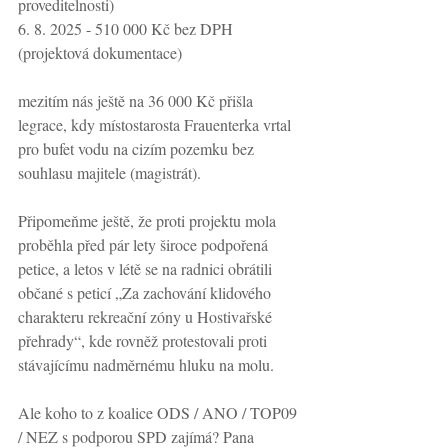
proveditelnosti)
6. 8. 2025 - 510 000 Kč bez DPH 
(projektová dokumentace)
mezitím nás ještě na 36 000 Kč přišla 
legrace, kdy místostarosta Frauenterka vrtal 
pro bufet vodu na cizím pozemku bez 
souhlasu majitele (magistrát).
Připomeňme ještě, že proti projektu mola 
proběhla před pár lety široce podpořená 
petice, a letos v létě se na radnici obrátili 
občané s peticí „Za zachování klidového 
charakteru rekreační zóny u Hostivařské 
přehrady“, kde rovněž protestovali proti 
stávajícímu nadměrnému hluku na molu.
Ale koho to z koalice ODS / ANO / TOP09 
/ NEZ s podporou SPD zajímá? Pana 