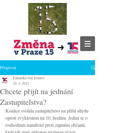
Příspěvek
Patnáctka Náš Domov
20. 4. 2021
Chcete přijít na jednání
Zastupitelstva?
Koalice svolala zastupitelstvo na příští středu 
oproti zvyklostem na 10. hodinu. Jedná se o 
rozhodnutí namířené proti zájmům občanů, 
kteří tak mají ztíženou možnost účasti.