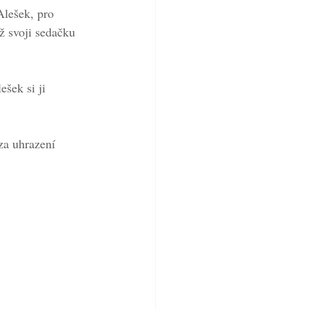
lešek, pro 
ž svoji sedačku 
šek si ji 
a uhrazení 