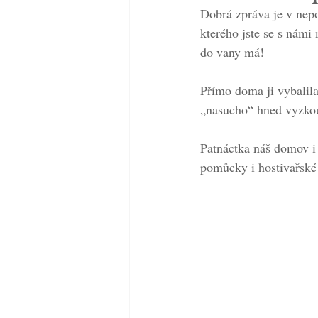
Dobrá zpráva je v nep
kterého jste se s námi
do vany má!
Přímo doma ji vybalila
„nasucho“ hned vyzkouš
Patnáctka náš domov i
pomůcky i hostivařské