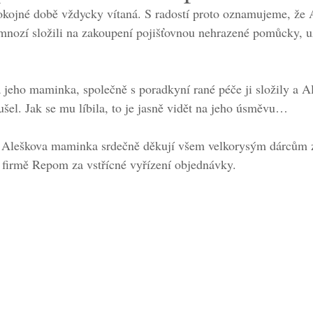
okojné době vždycky vítaná. S radostí proto oznamujeme, že A
 mnozí složili na zakoupení pojišťovnou nehrazené pomůcky, u
 jeho maminka, společně s poradkyní rané péče ji složily a Ale
el. Jak se mu líbila, to je jasně vidět na jeho úsměvu…
 Aleškova maminka srdečně děkují všem velkorysým dárcům z
 firmě Repom za vstřícné vyřízení objednávky.