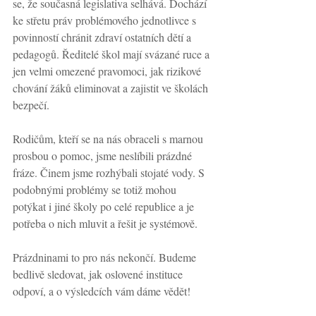
se, že současná legislativa selhává. Dochází 
ke střetu práv problémového jednotlivce s 
povinností chránit zdraví ostatních dětí a 
pedagogů. Ředitelé škol mají svázané ruce a 
jen velmi omezené pravomoci, jak rizikové 
chování žáků eliminovat a zajistit ve školách 
bezpečí.
Rodičům, kteří se na nás obraceli s marnou 
prosbou o pomoc, jsme neslíbili prázdné 
fráze. Činem jsme rozhýbali stojaté vody. S 
podobnými problémy se totiž mohou 
potýkat i jiné školy po celé republice a je 
potřeba o nich mluvit a řešit je systémově.
Prázdninami to pro nás nekončí. Budeme 
bedlivě sledovat, jak oslovené instituce 
odpoví, a o výsledcích vám dáme vědět!