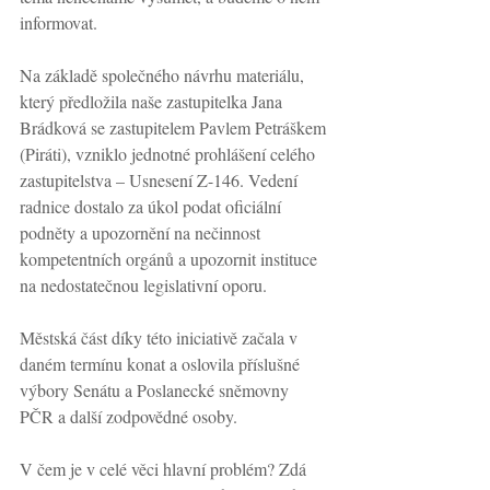
informovat.
Na základě společného návrhu materiálu, 
který předložila naše zastupitelka Jana 
Brádková se zastupitelem Pavlem Petráškem 
(Piráti), vzniklo jednotné prohlášení celého 
zastupitelstva – Usnesení Z-146. Vedení 
radnice dostalo za úkol podat oficiální 
podněty a upozornění na nečinnost 
kompetentních orgánů a upozornit instituce 
na nedostatečnou legislativní oporu. 
Městská část díky této iniciativě začala v 
daném termínu konat a oslovila příslušné 
výbory Senátu a Poslanecké sněmovny 
PČR a další zodpovědné osoby.
V čem je v celé věci hlavní problém? Zdá 