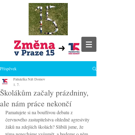
Příspěvek
Patnáctka Náš Domov
1. 7.
Školákům začaly prázdniny,
ale nám práce nekončí
Pamatujete si na bouřlivou debatu z 
červnového zastupitelstva ohledně agresivity 
žáků na zdejších školách? Slíbili jsme, že 
téma nenecháme vyšumět, a budeme o něm 